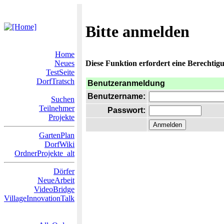
Bitte anmelden
Home
Neues
Diese Funktion erfordert eine Berechtigu
TestSeite
DorfTratsch
Benutzeranmeldung
Benutzername:
Suchen
Teilnehmer
Passwort:
Projekte
GartenPlan
DorfWiki
OrdnerProjekte_alt
Dörfer
NeueArbeit
VideoBridge
VillageInnovationTalk