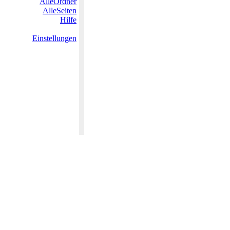
AlleOrdner
AlleSeiten
Hilfe
Einstellungen