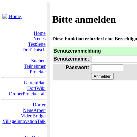
Bitte anmelden
Home
Neues
Diese Funktion erfordert eine Berechtigu
TestSeite
DorfTratsch
Benutzeranmeldung
Benutzername:
Suchen
Teilnehmer
Passwort:
Projekte
GartenPlan
DorfWiki
OrdnerProjekte_alt
Dörfer
NeueArbeit
VideoBridge
VillageInnovationTalk