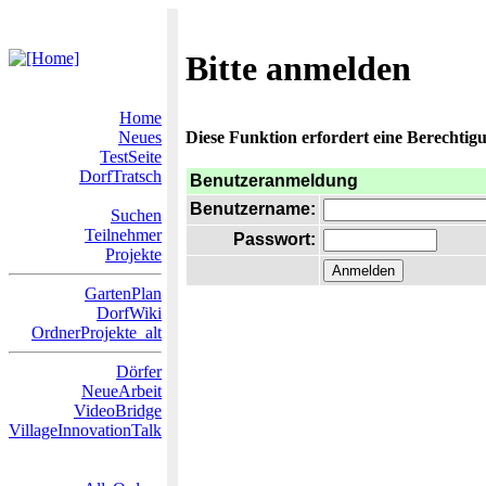
Bitte anmelden
Home
Neues
Diese Funktion erfordert eine Berechtigu
TestSeite
DorfTratsch
Benutzeranmeldung
Benutzername:
Suchen
Teilnehmer
Passwort:
Projekte
GartenPlan
DorfWiki
OrdnerProjekte_alt
Dörfer
NeueArbeit
VideoBridge
VillageInnovationTalk