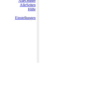
AlleOrdner
AlleSeiten
Hilfe
Einstellungen