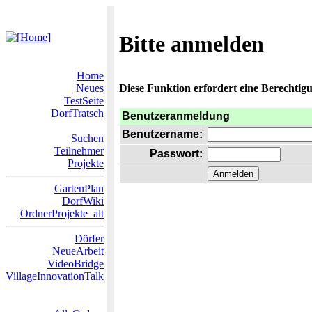
Bitte anmelden
Home
Neues
Diese Funktion erfordert eine Berechtigu
TestSeite
DorfTratsch
Benutzeranmeldung
Benutzername:
Suchen
Teilnehmer
Passwort:
Projekte
GartenPlan
DorfWiki
OrdnerProjekte_alt
Dörfer
NeueArbeit
VideoBridge
VillageInnovationTalk