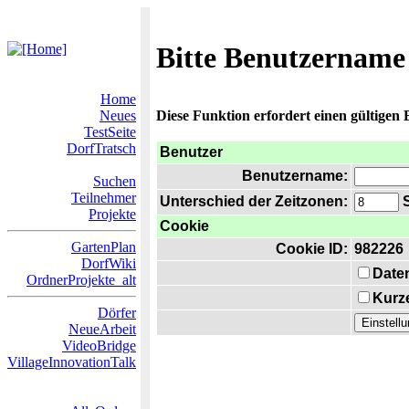
Bitte Benutzername
Home
Neues
Diese Funktion erfordert einen gültigen
TestSeite
DorfTratsch
Benutzer
Benutzername:
Suchen
Teilnehmer
Unterschied der Zeitzonen:
S
Projekte
Cookie
GartenPlan
Cookie ID:
982226
DorfWiki
Date
OrdnerProjekte_alt
Kurze
Dörfer
NeueArbeit
VideoBridge
VillageInnovationTalk