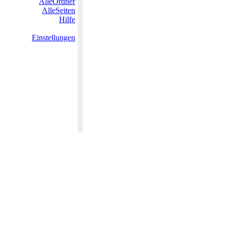
AlleOrdner
AlleSeiten
Hilfe
Einstellungen