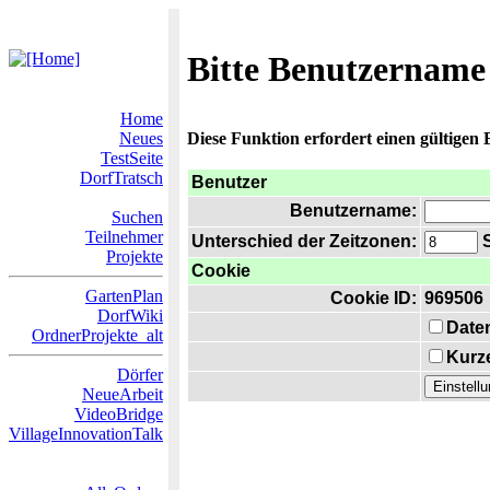
Bitte Benutzername
Home
Neues
Diese Funktion erfordert einen gültigen
TestSeite
DorfTratsch
Benutzer
Benutzername:
Suchen
Teilnehmer
Unterschied der Zeitzonen:
S
Projekte
Cookie
GartenPlan
Cookie ID:
969506
DorfWiki
Date
OrdnerProjekte_alt
Kurze
Dörfer
NeueArbeit
VideoBridge
VillageInnovationTalk