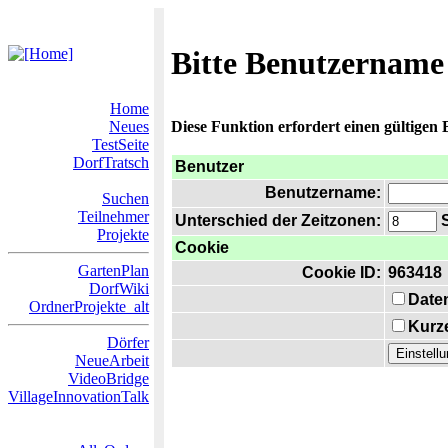
Bitte Benutzername
Home
Neues
Diese Funktion erfordert einen gültigen
TestSeite
DorfTratsch
Benutzer
Benutzername:
Suchen
Teilnehmer
Unterschied der Zeitzonen:
S
Projekte
Cookie
GartenPlan
Cookie ID:
963418
DorfWiki
Date
OrdnerProjekte_alt
Kurze
Dörfer
NeueArbeit
VideoBridge
VillageInnovationTalk