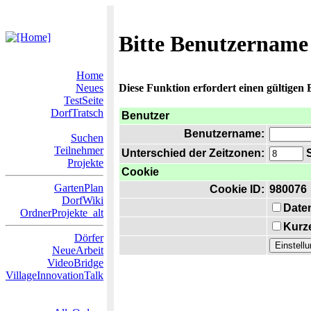
Bitte Benutzername
Home
Neues
Diese Funktion erfordert einen gültigen
TestSeite
DorfTratsch
Benutzer
Benutzername:
Suchen
Teilnehmer
Unterschied der Zeitzonen:
S
Projekte
Cookie
GartenPlan
Cookie ID:
980076
DorfWiki
Date
OrdnerProjekte_alt
Kurze
Dörfer
NeueArbeit
VideoBridge
VillageInnovationTalk