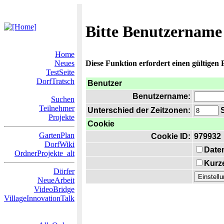
Bitte Benutzername
Home
Neues
Diese Funktion erfordert einen gültigen
TestSeite
DorfTratsch
Benutzer
Benutzername:
Suchen
Teilnehmer
Unterschied der Zeitzonen:
S
Projekte
Cookie
GartenPlan
Cookie ID:
979932
DorfWiki
Date
OrdnerProjekte_alt
Kurze
Dörfer
NeueArbeit
VideoBridge
VillageInnovationTalk