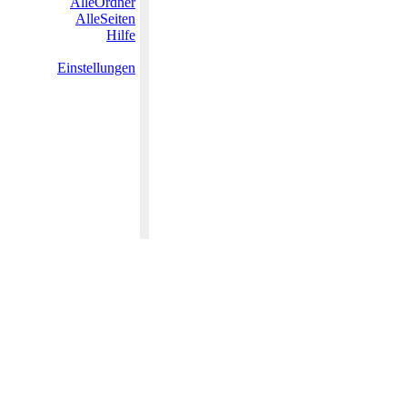
AlleOrdner
AlleSeiten
Hilfe
Einstellungen