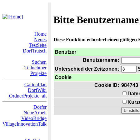
Bitte Benutzername
Home
Neues
Diese Funktion erfordert einen gültigen
TestSeite
DorfTratsch
Benutzer
Benutzername:
Suchen
Teilnehmer
Unterschied der Zeitzonen:
S
Projekte
Cookie
GartenPlan
Cookie ID:
984743
DorfWiki
Date
OrdnerProjekte_alt
Kurze
Dörfer
NeueArbeit
VideoBridge
VillageInnovationTalk