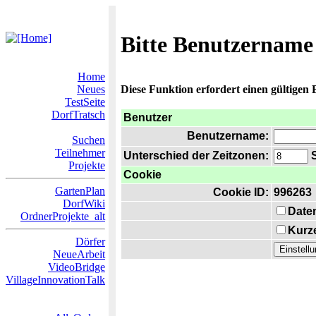
Bitte Benutzername
Home
Neues
Diese Funktion erfordert einen gültigen
TestSeite
DorfTratsch
Benutzer
Benutzername:
Suchen
Teilnehmer
Unterschied der Zeitzonen:
S
Projekte
Cookie
GartenPlan
Cookie ID:
996263
DorfWiki
Date
OrdnerProjekte_alt
Kurze
Dörfer
NeueArbeit
VideoBridge
VillageInnovationTalk