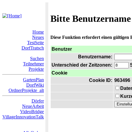
Bitte Benutzername
Home
Neues
Diese Funktion erfordert einen gültigen
TestSeite
DorfTratsch
Benutzer
Benutzername:
Suchen
Teilnehmer
Unterschied der Zeitzonen:
S
Projekte
Cookie
GartenPlan
Cookie ID:
963496
DorfWiki
Date
OrdnerProjekte_alt
Kurze
Dörfer
NeueArbeit
VideoBridge
VillageInnovationTalk