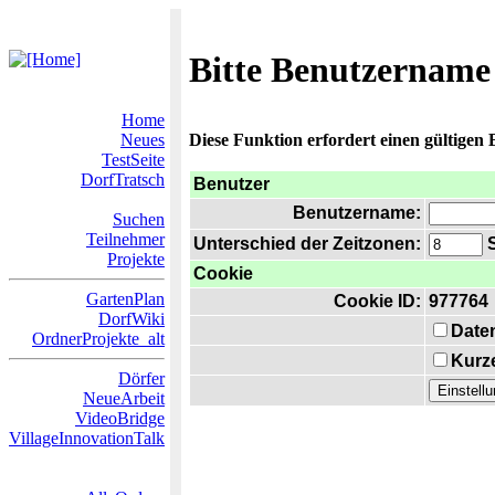
Bitte Benutzername
Home
Neues
Diese Funktion erfordert einen gültigen
TestSeite
DorfTratsch
Benutzer
Benutzername:
Suchen
Teilnehmer
Unterschied der Zeitzonen:
S
Projekte
Cookie
GartenPlan
Cookie ID:
977764
DorfWiki
Date
OrdnerProjekte_alt
Kurze
Dörfer
NeueArbeit
VideoBridge
VillageInnovationTalk