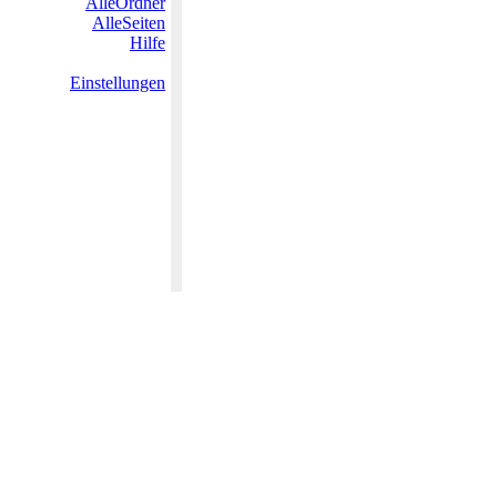
AlleOrdner
AlleSeiten
Hilfe
Einstellungen