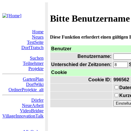
Bitte Benutzername
Home
Neues
Diese Funktion erfordert einen gültigen
TestSeite
DorfTratsch
Benutzer
Benutzername:
Suchen
Teilnehmer
Unterschied der Zeitzonen:
S
Projekte
Cookie
GartenPlan
Cookie ID:
996562
DorfWiki
Date
OrdnerProjekte_alt
Kurze
Dörfer
NeueArbeit
VideoBridge
VillageInnovationTalk