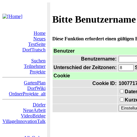
Bitte Benutzername
Home
Neues
Diese Funktion erfordert einen gültigen
TestSeite
DorfTratsch
Benutzer
Benutzername:
Suchen
Teilnehmer
Unterschied der Zeitzonen:
S
Projekte
Cookie
GartenPlan
Cookie ID:
100771
DorfWiki
Date
OrdnerProjekte_alt
Kurze
Dörfer
NeueArbeit
VideoBridge
VillageInnovationTalk