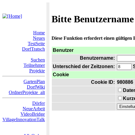
Bitte Benutzername
Home
Neues
Diese Funktion erfordert einen gültigen
TestSeite
DorfTratsch
Benutzer
Benutzername:
Suchen
Teilnehmer
Unterschied der Zeitzonen:
S
Projekte
Cookie
GartenPlan
Cookie ID:
980886
DorfWiki
Date
OrdnerProjekte_alt
Kurze
Dörfer
NeueArbeit
VideoBridge
VillageInnovationTalk