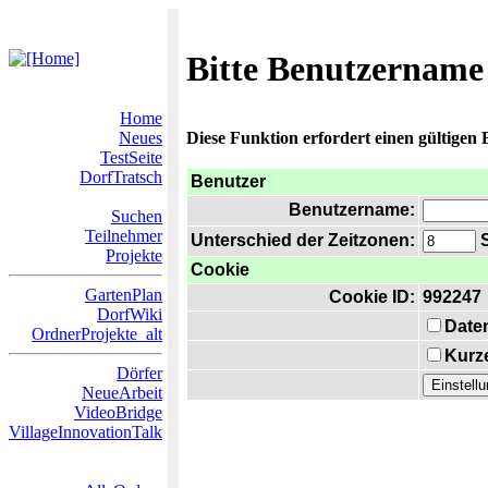
Bitte Benutzername
Home
Neues
Diese Funktion erfordert einen gültigen
TestSeite
DorfTratsch
Benutzer
Benutzername:
Suchen
Teilnehmer
Unterschied der Zeitzonen:
S
Projekte
Cookie
GartenPlan
Cookie ID:
992247
DorfWiki
Date
OrdnerProjekte_alt
Kurze
Dörfer
NeueArbeit
VideoBridge
VillageInnovationTalk