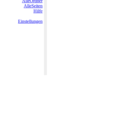
AlleOrdner
AlleSeiten
Hilfe
Einstellungen