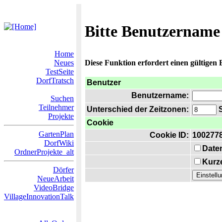
Bitte Benutzername
Home
Neues
Diese Funktion erfordert einen gültigen
TestSeite
DorfTratsch
Benutzer
Benutzername:
Suchen
Teilnehmer
Unterschied der Zeitzonen:
S
Projekte
Cookie
GartenPlan
Cookie ID:
100277
DorfWiki
Date
OrdnerProjekte_alt
Kurze
Dörfer
NeueArbeit
VideoBridge
VillageInnovationTalk