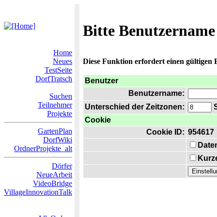
Bitte Benutzername
Home
Neues
Diese Funktion erfordert einen gültigen
TestSeite
DorfTratsch
Benutzer
Benutzername:
Suchen
Teilnehmer
Unterschied der Zeitzonen:
S
Projekte
Cookie
GartenPlan
Cookie ID:
954617
DorfWiki
Date
OrdnerProjekte_alt
Kurze
Dörfer
NeueArbeit
VideoBridge
VillageInnovationTalk