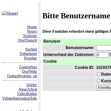
Bitte Benutzername
Home
Neues
Diese Funktion erfordert einen gültigen
TestSeite
DorfTratsch
Benutzer
Benutzername:
Suchen
Teilnehmer
Unterschied der Zeitzonen:
S
Projekte
Cookie
GartenPlan
Cookie ID:
101937
DorfWiki
Date
OrdnerProjekte_alt
Kurze
Dörfer
NeueArbeit
VideoBridge
VillageInnovationTalk