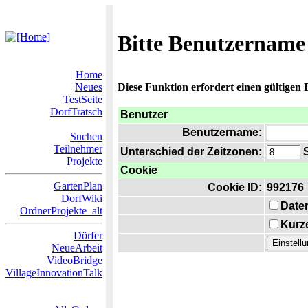
Bitte Benutzername
Home
Neues
Diese Funktion erfordert einen gültigen
TestSeite
DorfTratsch
Benutzer
Benutzername:
Suchen
Teilnehmer
Unterschied der Zeitzonen:
S
Projekte
Cookie
GartenPlan
Cookie ID:
992176
DorfWiki
Date
OrdnerProjekte_alt
Kurze
Dörfer
NeueArbeit
VideoBridge
VillageInnovationTalk