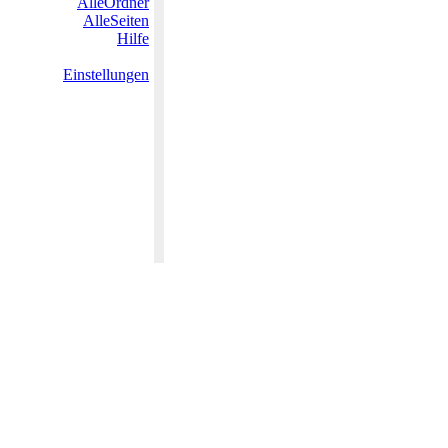
AlleOrdner
AlleSeiten
Hilfe
Einstellungen