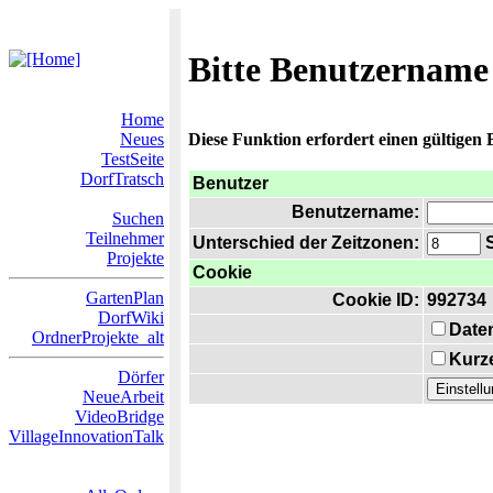
Bitte Benutzername
Home
Neues
Diese Funktion erfordert einen gültigen
TestSeite
DorfTratsch
Benutzer
Benutzername:
Suchen
Teilnehmer
Unterschied der Zeitzonen:
S
Projekte
Cookie
GartenPlan
Cookie ID:
992734
DorfWiki
Date
OrdnerProjekte_alt
Kurze
Dörfer
NeueArbeit
VideoBridge
VillageInnovationTalk