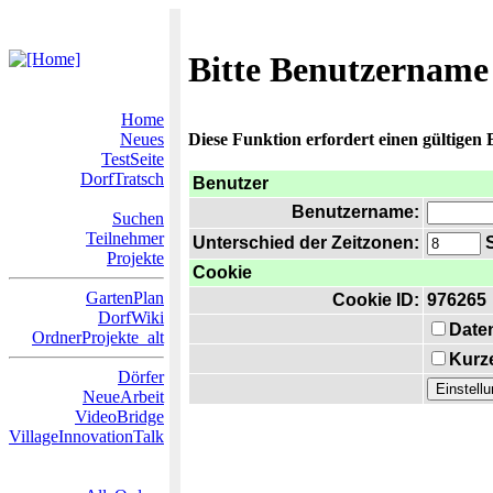
Bitte Benutzername
Home
Neues
Diese Funktion erfordert einen gültigen
TestSeite
DorfTratsch
Benutzer
Benutzername:
Suchen
Teilnehmer
Unterschied der Zeitzonen:
S
Projekte
Cookie
GartenPlan
Cookie ID:
976265
DorfWiki
Date
OrdnerProjekte_alt
Kurze
Dörfer
NeueArbeit
VideoBridge
VillageInnovationTalk