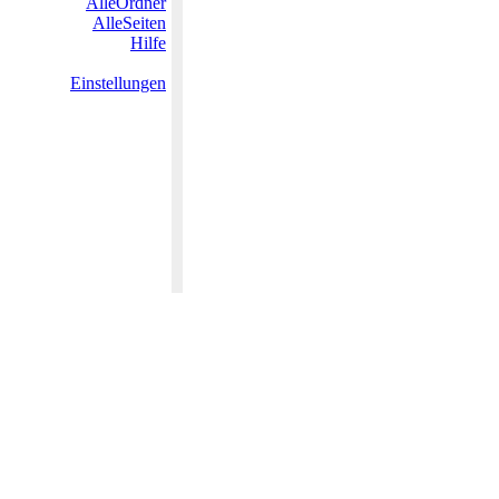
AlleOrdner
AlleSeiten
Hilfe
Einstellungen