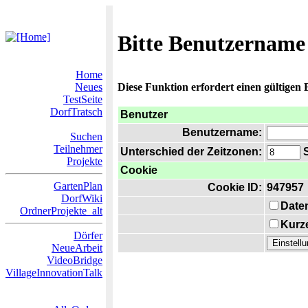
Bitte Benutzername
Home
Neues
Diese Funktion erfordert einen gültigen
TestSeite
DorfTratsch
Benutzer
Benutzername:
Suchen
Teilnehmer
Unterschied der Zeitzonen:
S
Projekte
Cookie
GartenPlan
Cookie ID:
947957
DorfWiki
Date
OrdnerProjekte_alt
Kurze
Dörfer
NeueArbeit
VideoBridge
VillageInnovationTalk