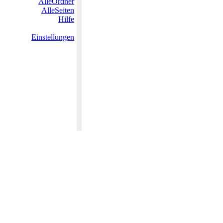
AlleOrdner
AlleSeiten
Hilfe
Einstellungen