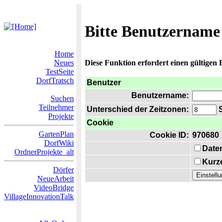
Bitte Benutzername
Home
Neues
Diese Funktion erfordert einen gültigen
TestSeite
DorfTratsch
Benutzer
Benutzername:
Suchen
Teilnehmer
Unterschied der Zeitzonen:
S
Projekte
Cookie
GartenPlan
Cookie ID:
970680
DorfWiki
Date
OrdnerProjekte_alt
Kurze
Dörfer
NeueArbeit
VideoBridge
VillageInnovationTalk