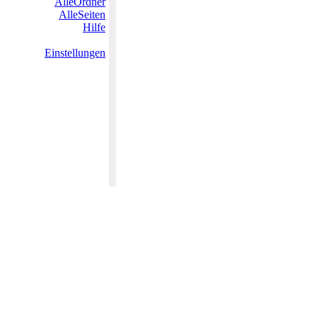
AlleOrdner
AlleSeiten
Hilfe
Einstellungen