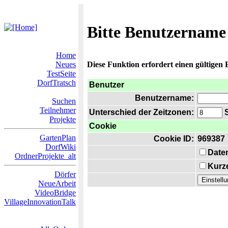
Bitte Benutzername
Home
Neues
Diese Funktion erfordert einen gültigen
TestSeite
DorfTratsch
Benutzer
Benutzername:
Suchen
Teilnehmer
Unterschied der Zeitzonen:
S
Projekte
Cookie
GartenPlan
Cookie ID:
969387
DorfWiki
Date
OrdnerProjekte_alt
Kurze
Dörfer
NeueArbeit
VideoBridge
VillageInnovationTalk