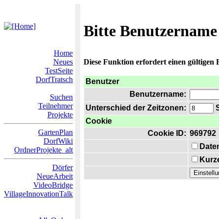
Bitte Benutzername
Home
Neues
Diese Funktion erfordert einen gültigen
TestSeite
DorfTratsch
Benutzer
Benutzername:
Suchen
Teilnehmer
Unterschied der Zeitzonen:
S
Projekte
Cookie
GartenPlan
Cookie ID:
969792
DorfWiki
Date
OrdnerProjekte_alt
Kurze
Dörfer
NeueArbeit
VideoBridge
VillageInnovationTalk