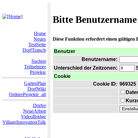
Bitte Benutzername
Home
Neues
Diese Funktion erfordert einen gültigen
TestSeite
DorfTratsch
Benutzer
Benutzername:
Suchen
Teilnehmer
Unterschied der Zeitzonen:
S
Projekte
Cookie
GartenPlan
Cookie ID:
969325
DorfWiki
Date
OrdnerProjekte_alt
Kurze
Dörfer
NeueArbeit
VideoBridge
VillageInnovationTalk