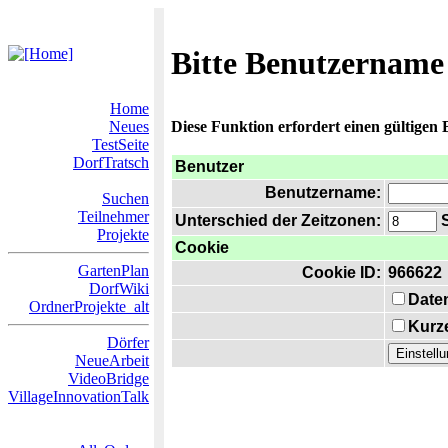
Bitte Benutzername
Home
Neues
Diese Funktion erfordert einen gültigen
TestSeite
DorfTratsch
Benutzer
Benutzername:
Suchen
Teilnehmer
Unterschied der Zeitzonen:
S
Projekte
Cookie
GartenPlan
Cookie ID:
966622
DorfWiki
Date
OrdnerProjekte_alt
Kurze
Dörfer
NeueArbeit
VideoBridge
VillageInnovationTalk