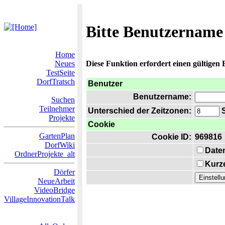
Bitte Benutzername
Home
Neues
Diese Funktion erfordert einen gültigen
TestSeite
DorfTratsch
Benutzer
Benutzername:
Suchen
Teilnehmer
Unterschied der Zeitzonen:
S
Projekte
Cookie
GartenPlan
Cookie ID:
969816
DorfWiki
Date
OrdnerProjekte_alt
Kurze
Dörfer
NeueArbeit
VideoBridge
VillageInnovationTalk