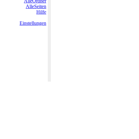
AlleOrdner
AlleSeiten
Hilfe
Einstellungen