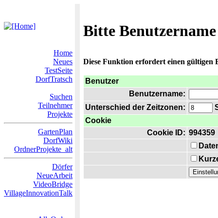
Bitte Benutzername
Home
Neues
Diese Funktion erfordert einen gültigen
TestSeite
DorfTratsch
Benutzer
Benutzername:
Suchen
Teilnehmer
Unterschied der Zeitzonen:
S
Projekte
Cookie
GartenPlan
Cookie ID:
994359
DorfWiki
Date
OrdnerProjekte_alt
Kurze
Dörfer
NeueArbeit
VideoBridge
VillageInnovationTalk