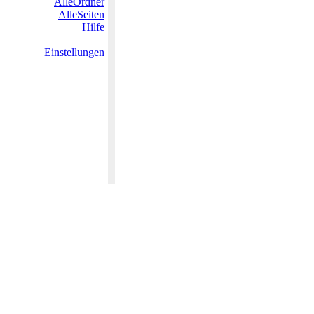
AlleOrdner
AlleSeiten
Hilfe
Einstellungen