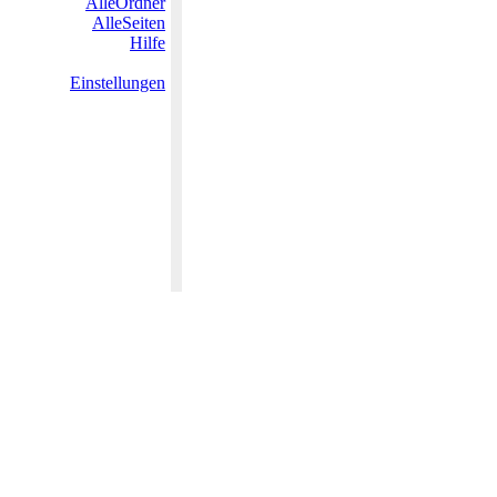
AlleOrdner
AlleSeiten
Hilfe
Einstellungen