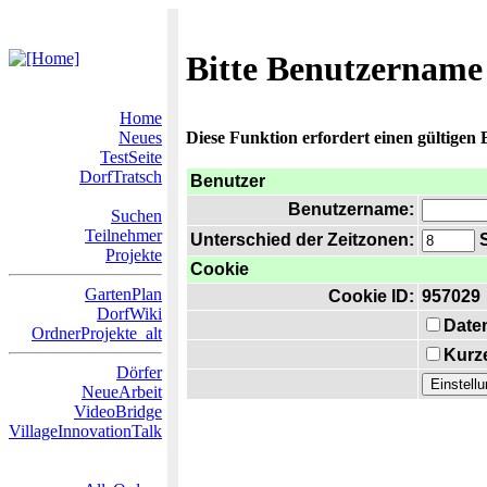
Bitte Benutzername
Home
Neues
Diese Funktion erfordert einen gültigen
TestSeite
DorfTratsch
Benutzer
Benutzername:
Suchen
Teilnehmer
Unterschied der Zeitzonen:
S
Projekte
Cookie
GartenPlan
Cookie ID:
957029
DorfWiki
Date
OrdnerProjekte_alt
Kurze
Dörfer
NeueArbeit
VideoBridge
VillageInnovationTalk