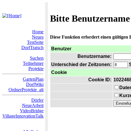
Bitte Benutzername
Home
Neues
Diese Funktion erfordert einen gültigen
TestSeite
DorfTratsch
Benutzer
Benutzername:
Suchen
Teilnehmer
Unterschied der Zeitzonen:
S
Projekte
Cookie
GartenPlan
Cookie ID:
102246
DorfWiki
Date
OrdnerProjekte_alt
Kurze
Dörfer
NeueArbeit
VideoBridge
VillageInnovationTalk