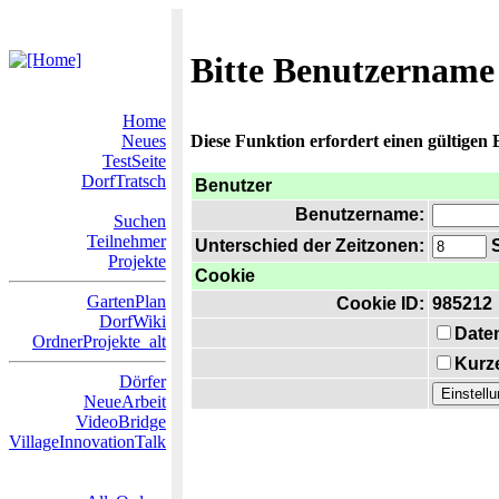
Bitte Benutzername
Home
Neues
Diese Funktion erfordert einen gültigen
TestSeite
DorfTratsch
Benutzer
Benutzername:
Suchen
Teilnehmer
Unterschied der Zeitzonen:
S
Projekte
Cookie
GartenPlan
Cookie ID:
985212
DorfWiki
Date
OrdnerProjekte_alt
Kurze
Dörfer
NeueArbeit
VideoBridge
VillageInnovationTalk