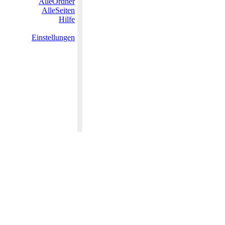
AlleOrdner
AlleSeiten
Hilfe
Einstellungen