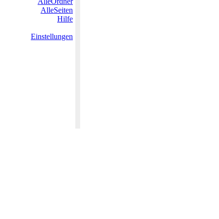
AlleOrdner
AlleSeiten
Hilfe
Einstellungen