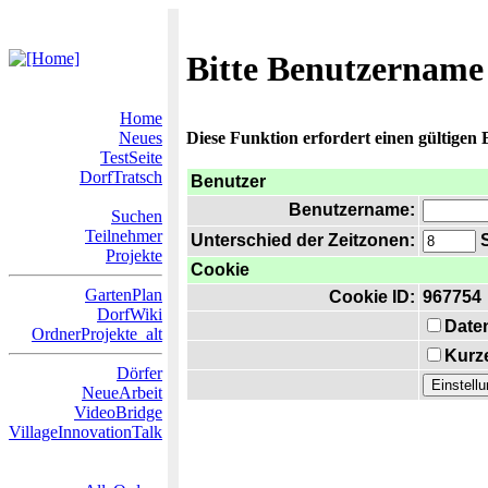
Bitte Benutzername
Home
Neues
Diese Funktion erfordert einen gültigen
TestSeite
DorfTratsch
Benutzer
Benutzername:
Suchen
Teilnehmer
Unterschied der Zeitzonen:
S
Projekte
Cookie
GartenPlan
Cookie ID:
967754
DorfWiki
Date
OrdnerProjekte_alt
Kurze
Dörfer
NeueArbeit
VideoBridge
VillageInnovationTalk