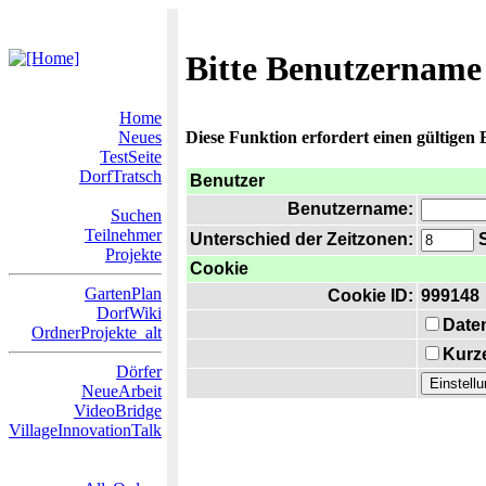
Bitte Benutzername
Home
Neues
Diese Funktion erfordert einen gültigen
TestSeite
DorfTratsch
Benutzer
Benutzername:
Suchen
Teilnehmer
Unterschied der Zeitzonen:
S
Projekte
Cookie
GartenPlan
Cookie ID:
999148
DorfWiki
Date
OrdnerProjekte_alt
Kurze
Dörfer
NeueArbeit
VideoBridge
VillageInnovationTalk