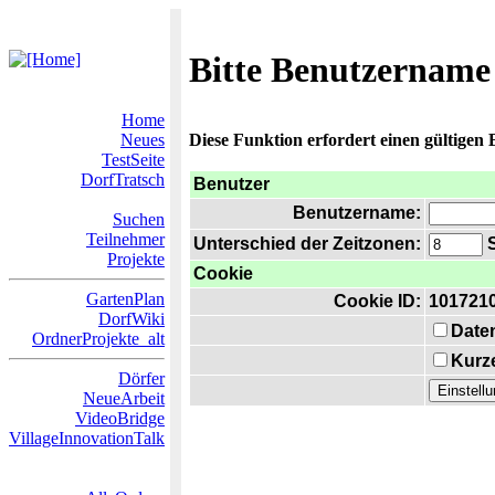
Bitte Benutzername
Home
Neues
Diese Funktion erfordert einen gültigen
TestSeite
DorfTratsch
Benutzer
Benutzername:
Suchen
Teilnehmer
Unterschied der Zeitzonen:
S
Projekte
Cookie
GartenPlan
Cookie ID:
101721
DorfWiki
Date
OrdnerProjekte_alt
Kurze
Dörfer
NeueArbeit
VideoBridge
VillageInnovationTalk