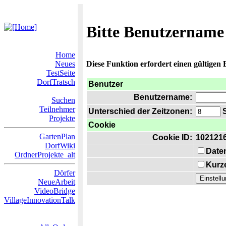
Bitte Benutzername
Home
Neues
Diese Funktion erfordert einen gültigen
TestSeite
DorfTratsch
Benutzer
Benutzername:
Suchen
Teilnehmer
Unterschied der Zeitzonen:
S
Projekte
Cookie
GartenPlan
Cookie ID:
102121
DorfWiki
Date
OrdnerProjekte_alt
Kurze
Dörfer
NeueArbeit
VideoBridge
VillageInnovationTalk