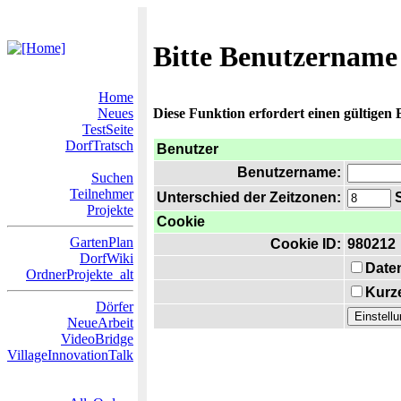
Bitte Benutzername
Home
Neues
Diese Funktion erfordert einen gültigen
TestSeite
DorfTratsch
Benutzer
Benutzername:
Suchen
Teilnehmer
Unterschied der Zeitzonen:
S
Projekte
Cookie
GartenPlan
Cookie ID:
980212
DorfWiki
Date
OrdnerProjekte_alt
Kurze
Dörfer
NeueArbeit
VideoBridge
VillageInnovationTalk