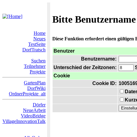
Bitte Benutzername
Home
Neues
Diese Funktion erfordert einen gültigen
TestSeite
DorfTratsch
Benutzer
Benutzername:
Suchen
Teilnehmer
Unterschied der Zeitzonen:
S
Projekte
Cookie
GartenPlan
Cookie ID:
100516
DorfWiki
Date
OrdnerProjekte_alt
Kurze
Dörfer
NeueArbeit
VideoBridge
VillageInnovationTalk