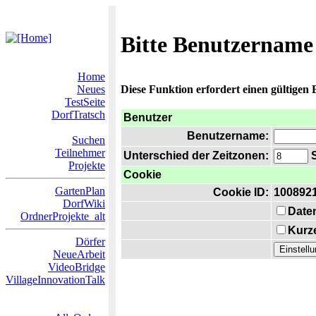
Bitte Benutzername
Home
Neues
Diese Funktion erfordert einen gültigen
TestSeite
DorfTratsch
Benutzer
Benutzername:
Suchen
Teilnehmer
Unterschied der Zeitzonen:
S
Projekte
Cookie
GartenPlan
Cookie ID:
100892
DorfWiki
Date
OrdnerProjekte_alt
Kurze
Dörfer
NeueArbeit
VideoBridge
VillageInnovationTalk