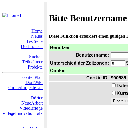
Bitte Benutzername
Home
Neues
Diese Funktion erfordert einen gültigen
TestSeite
DorfTratsch
Benutzer
Benutzername:
Suchen
Teilnehmer
Unterschied der Zeitzonen:
S
Projekte
Cookie
GartenPlan
Cookie ID:
990689
DorfWiki
Date
OrdnerProjekte_alt
Kurze
Dörfer
NeueArbeit
VideoBridge
VillageInnovationTalk