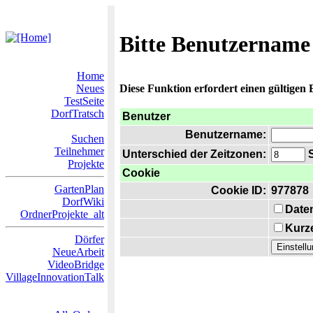
Bitte Benutzername
Home
Neues
Diese Funktion erfordert einen gültigen
TestSeite
DorfTratsch
Benutzer
Benutzername:
Suchen
Teilnehmer
Unterschied der Zeitzonen:
S
Projekte
Cookie
GartenPlan
Cookie ID:
977878
DorfWiki
Date
OrdnerProjekte_alt
Kurze
Dörfer
NeueArbeit
VideoBridge
VillageInnovationTalk