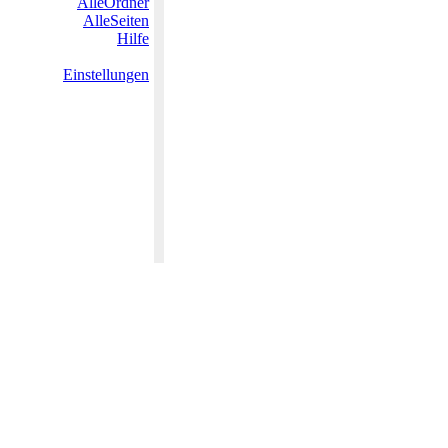
AlleOrdner
AlleSeiten
Hilfe
Einstellungen