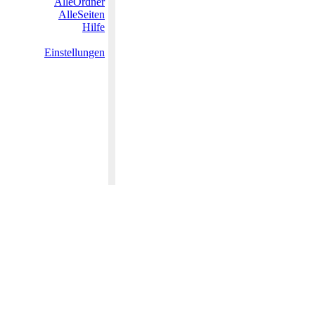
AlleOrdner
AlleSeiten
Hilfe
Einstellungen