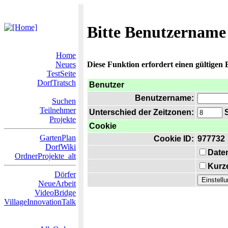
Bitte Benutzername
Home
Neues
Diese Funktion erfordert einen gültigen
TestSeite
DorfTratsch
Benutzer
Benutzername:
Suchen
Teilnehmer
Unterschied der Zeitzonen:
S
Projekte
Cookie
GartenPlan
Cookie ID:
977732
DorfWiki
Date
OrdnerProjekte_alt
Kurze
Dörfer
NeueArbeit
VideoBridge
VillageInnovationTalk