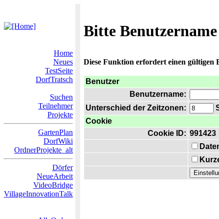
Bitte Benutzername
Home
Neues
Diese Funktion erfordert einen gültigen
TestSeite
DorfTratsch
Benutzer
Benutzername:
Suchen
Teilnehmer
Unterschied der Zeitzonen:
S
Projekte
Cookie
GartenPlan
Cookie ID:
991423
DorfWiki
Date
OrdnerProjekte_alt
Kurze
Dörfer
NeueArbeit
VideoBridge
VillageInnovationTalk