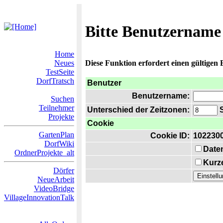
Bitte Benutzername
Home
Neues
Diese Funktion erfordert einen gültigen
TestSeite
DorfTratsch
Benutzer
Benutzername:
Suchen
Teilnehmer
Unterschied der Zeitzonen:
S
Projekte
Cookie
GartenPlan
Cookie ID:
102230
DorfWiki
Date
OrdnerProjekte_alt
Kurze
Dörfer
NeueArbeit
VideoBridge
VillageInnovationTalk