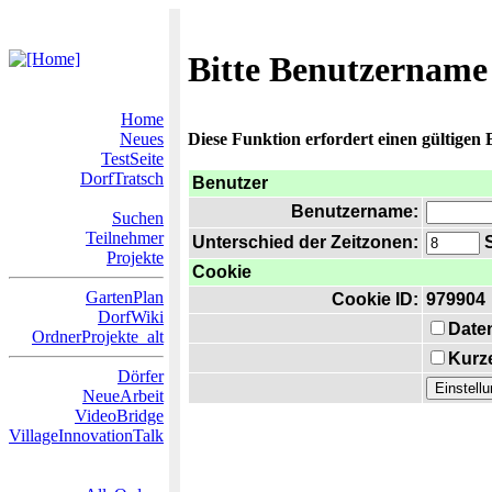
Bitte Benutzername
Home
Neues
Diese Funktion erfordert einen gültigen
TestSeite
DorfTratsch
Benutzer
Benutzername:
Suchen
Teilnehmer
Unterschied der Zeitzonen:
S
Projekte
Cookie
GartenPlan
Cookie ID:
979904
DorfWiki
Date
OrdnerProjekte_alt
Kurze
Dörfer
NeueArbeit
VideoBridge
VillageInnovationTalk