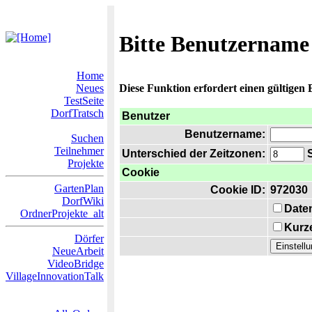
Bitte Benutzername
Home
Neues
Diese Funktion erfordert einen gültigen
TestSeite
DorfTratsch
Benutzer
Benutzername:
Suchen
Teilnehmer
Unterschied der Zeitzonen:
S
Projekte
Cookie
GartenPlan
Cookie ID:
972030
DorfWiki
Date
OrdnerProjekte_alt
Kurze
Dörfer
NeueArbeit
VideoBridge
VillageInnovationTalk