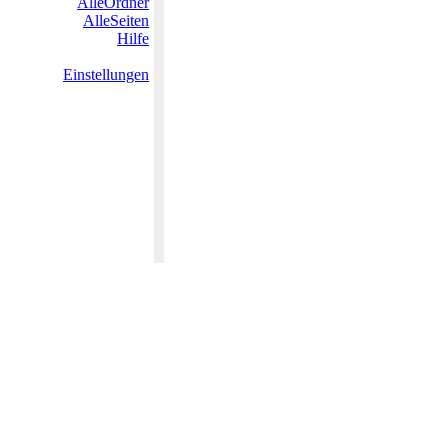
AlleOrdner
AlleSeiten
Hilfe
Einstellungen