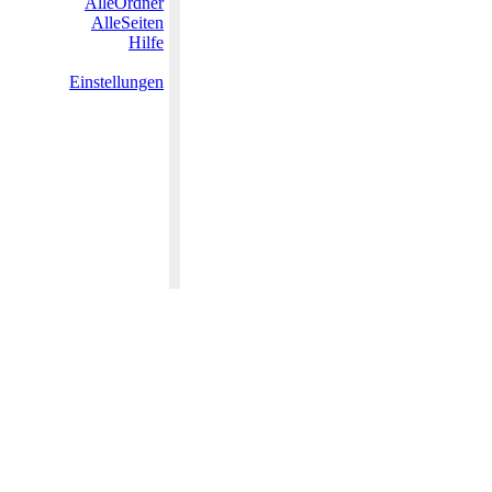
AlleOrdner
AlleSeiten
Hilfe
Einstellungen