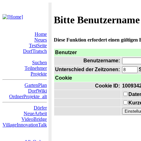
Bitte Benutzername
Home
Neues
Diese Funktion erfordert einen gültigen
TestSeite
DorfTratsch
Benutzer
Benutzername:
Suchen
Teilnehmer
Unterschied der Zeitzonen:
S
Projekte
Cookie
GartenPlan
Cookie ID:
100934
DorfWiki
Date
OrdnerProjekte_alt
Kurze
Dörfer
NeueArbeit
VideoBridge
VillageInnovationTalk