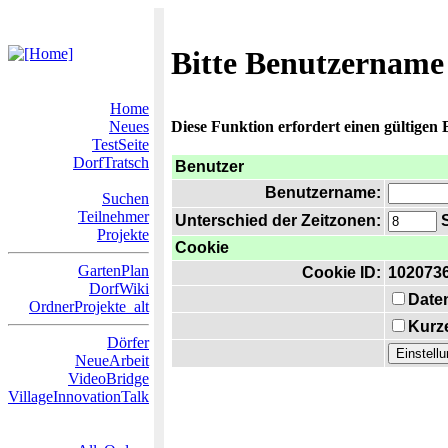
Bitte Benutzername
Home
Neues
Diese Funktion erfordert einen gültigen
TestSeite
DorfTratsch
Benutzer
Benutzername:
Suchen
Teilnehmer
Unterschied der Zeitzonen:
S
Projekte
Cookie
GartenPlan
Cookie ID:
102073
DorfWiki
Date
OrdnerProjekte_alt
Kurze
Dörfer
NeueArbeit
VideoBridge
VillageInnovationTalk